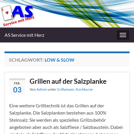
AS Service mit Herz
Navig
umsc
SCHLAGWORT:
LOW & SLOW
Grillen auf der Salzplanke
FEB.
03
Von
Admin
unter
Grillwissen
,
Kochkurse
Eine weitere Grilltechnik ist das Grillen auf der
Salzplanke. Die Salzplanken bestehen aus 100%
Steinsalz. Sie werden als spezielles Grillzubehör
angeboten aber auch als Salzfliese / Salzbaustein. Dabei