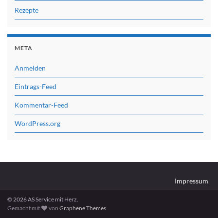
Rezepte
META
Anmelden
Eintrags-Feed
Kommentar-Feed
WordPress.org
Impressum
© 2026 AS Service mit Herz.
Gemacht mit
von
Graphene Themes
.