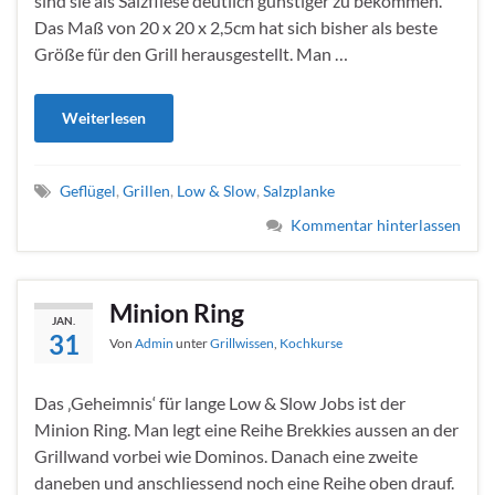
sind sie als Salzfliese deutlich günstiger zu bekommen.
Das Maß von 20 x 20 x 2,5cm hat sich bisher als beste
Größe für den Grill herausgestellt. Man …
Weiterlesen
Geflügel
,
Grillen
,
Low & Slow
,
Salzplanke
Kommentar hinterlassen
Minion Ring
JAN.
31
Von
Admin
unter
Grillwissen
,
Kochkurse
Das ‚Geheimnis‘ für lange Low & Slow Jobs ist der
Minion Ring. Man legt eine Reihe Brekkies aussen an der
Grillwand vorbei wie Dominos. Danach eine zweite
daneben und anschliessend noch eine Reihe oben drauf.