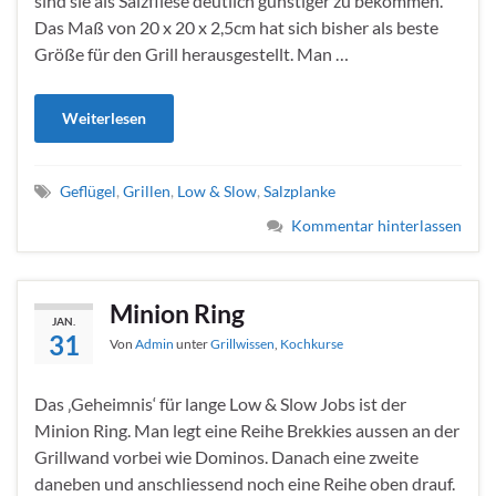
sind sie als Salzfliese deutlich günstiger zu bekommen.
Das Maß von 20 x 20 x 2,5cm hat sich bisher als beste
Größe für den Grill herausgestellt. Man …
Weiterlesen
Geflügel
,
Grillen
,
Low & Slow
,
Salzplanke
Kommentar hinterlassen
Minion Ring
JAN.
31
Von
Admin
unter
Grillwissen
,
Kochkurse
Das ‚Geheimnis‘ für lange Low & Slow Jobs ist der
Minion Ring. Man legt eine Reihe Brekkies aussen an der
Grillwand vorbei wie Dominos. Danach eine zweite
daneben und anschliessend noch eine Reihe oben drauf.