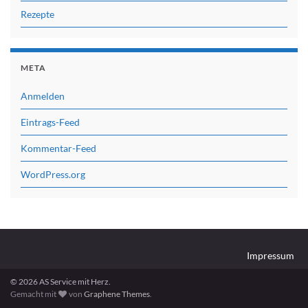
Rezepte
META
Anmelden
Eintrags-Feed
Kommentar-Feed
WordPress.org
Impressum
© 2026 AS Service mit Herz.
Gemacht mit
von
Graphene Themes
.